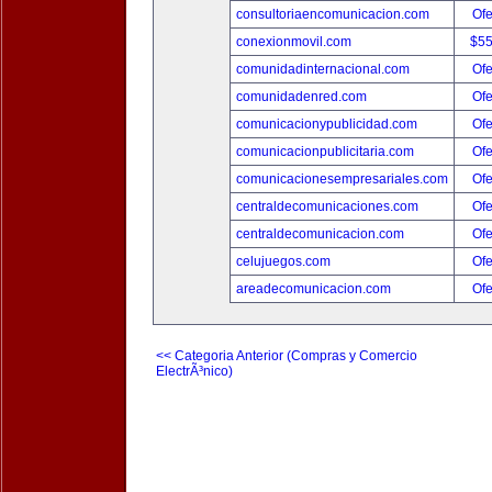
consultoriaencomunicacion.com
Ofe
conexionmovil.com
$5
comunidadinternacional.com
Ofe
comunidadenred.com
Ofe
comunicacionypublicidad.com
Ofe
comunicacionpublicitaria.com
Ofe
comunicacionesempresariales.com
Ofe
centraldecomunicaciones.com
Ofe
centraldecomunicacion.com
Ofe
celujuegos.com
Ofe
areadecomunicacion.com
Ofe
<< Categoria Anterior (Compras y Comercio
ElectrÃ³nico)