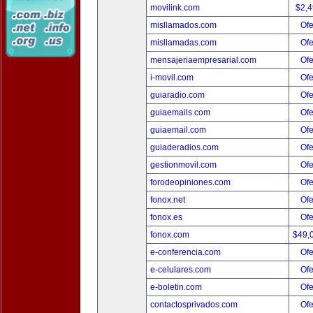
movilink.com
$2,
misllamados.com
Ofe
misllamadas.com
Ofe
mensajeriaempresarial.com
Ofe
i-movil.com
Ofe
guiaradio.com
Ofe
guiaemails.com
Ofe
guiaemail.com
Ofe
guiaderadios.com
Ofe
gestionmovil.com
Ofe
forodeopiniones.com
Ofe
fonox.net
Ofe
fonox.es
Ofe
fonox.com
$49,
e-conferencia.com
Ofe
e-celulares.com
Ofe
e-boletin.com
Ofe
contactosprivados.com
Ofe