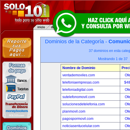
Dominios de la Categoría -
Comunica
37 dominios en esta categ
Mostrando 1 de 37
Nombre de Dominio
Prec
ventademoviles.com
Ofe
telefoniaempresas.com
$4
telefoniadigital.com
Ofe
sutelefonomovil.com
Ofe
solucionesdetelefonia.com
Ofe
planmovil.com
Ofe
pagospormovil.com
Ofe
noticiasentucelular.com
Ofe