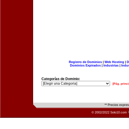
Registro de Dominios
|
Web Hosting
|
D
Dominios Expirados
|
Industrias
|
Indu
Categorías de Dominio:
[Pág. princi
** Precios expre
© 2002/2022 Solo10.com