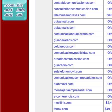
centraldecomunicaciones.com
Ofe
consultoriaencomunicacion.com
Ofe
telefoniaempresas.com
$4
guiaemail.com
Ofe
guiaemails.com
Ofe
comunicacionpublicitaria.com
Ofe
guiaderadios.com
Ofe
celujuegos.com
Ofe
comunicacionypublicidad.com
Ofe
areadecomunicacion.com
Ofe
guiaradio.com
Ofe
sutelefonomovil.com
Ofe
comunicacionesempresariales.com
Ofe
planmovil.com
Ofe
mensajeriaempresarial.com
Ofe
e-conferencia.com
Ofe
movilink.com
$2,
fonox.com
$49,