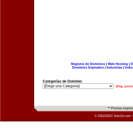
Registro de Dominios
|
Web Hosting
|
D
Dominios Expirados
|
Industrias
|
Indu
Categorías de Dominio:
[Pág. princi
** Precios expre
© 2002/2022 Solo10.com