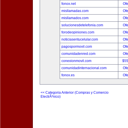
fonox.net
Ofe
misllamadas.com
Ofe
misllamados.com
Ofe
solucionesdetelefonia.com
Ofe
forodeopiniones.com
Ofe
noticiasentucelular.com
Ofe
pagospormovil.com
Ofe
comunidadenred.com
Ofe
conexionmovil.com
$5
comunidadinternacional.com
Ofe
fonox.es
Ofe
<< Categoria Anterior (Compras y Comercio
ElectrÃ³nico)