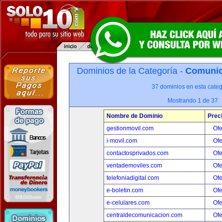
Dominios de la Categoría -
Comunica
37 dominios en esta categ
Mostrando 1 de 37
Nombre de Dominio
Prec
gestionmovil.com
Ofe
i-movil.com
Ofe
contactosprivados.com
Ofe
ventademoviles.com
Ofe
telefoniadigital.com
Ofe
e-boletin.com
Ofe
e-celulares.com
Ofe
centraldecomunicacion.com
Ofe