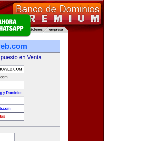
web.com
 puesto en Venta
IOWEB.COM
b.com
g y Dominios
!
eb.com
tas