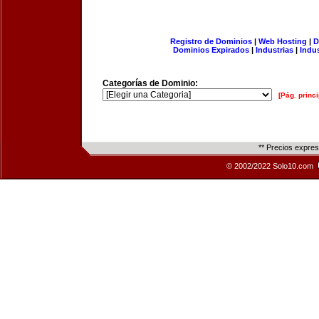
Registro de Dominios
|
Web Hosting
|
D
Dominios Expirados
|
Industrias
|
Indu
Categorías de Dominio:
[Pág. princi
** Precios expre
© 2002/2022 Solo10.com