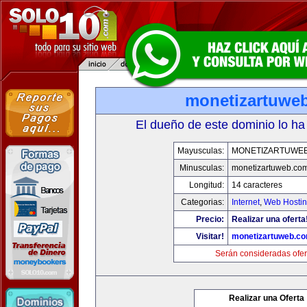
monetizartuwe
El dueño de este dominio lo ha
Mayusculas:
MONETIZARTUWE
Minusculas:
monetizartuweb.co
Longitud:
14 caracteres
Categorias:
Internet
,
Web Hostin
Precio:
Realizar una oferta
Visitar!
monetizartuweb.c
Serán consideradas ofer
Realizar una Oferta