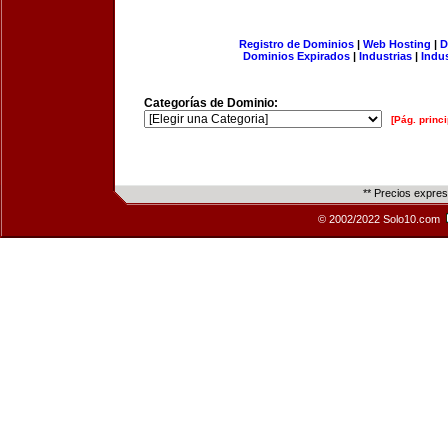
Registro de Dominios
|
Web Hosting
|
D
Dominios Expirados
|
Industrias
|
Indu
Categorías de Dominio:
[Pág. princi
** Precios expre
© 2002/2022 Solo10.com