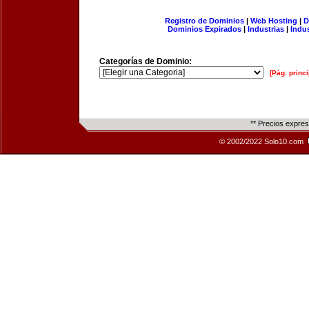
Registro de Dominios
|
Web Hosting
|
D
Dominios Expirados
|
Industrias
|
Indu
Categorías de Dominio:
[Pág. princi
** Precios expre
© 2002/2022 Solo10.com