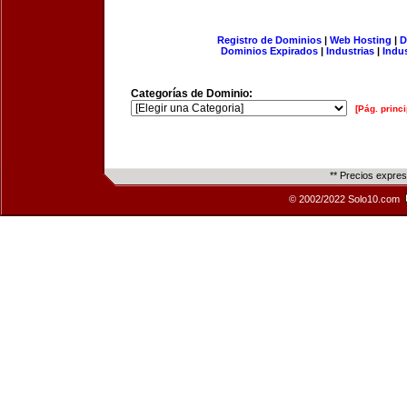
Registro de Dominios
|
Web Hosting
|
D
Dominios Expirados
|
Industrias
|
Indu
Categorías de Dominio:
[Pág. princi
** Precios expre
© 2002/2022 Solo10.com