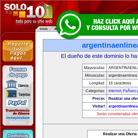
argentinaenlin
El dueño de este dominio lo ha
Mayusculas:
ARGENTINAENL
Minusculas:
argentinaenlinea
Longitud:
16 caracteres
Categorias:
Internet
,
PaÃ­ses 
Precio:
Realizar una ofer
Visitar!
argentinaenline
Serán consideradas ofer
Realizar una Oferta