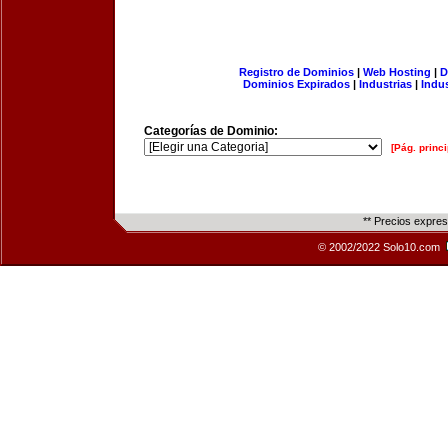
Registro de Dominios
|
Web Hosting
|
D
Dominios Expirados
|
Industrias
|
Indu
Categorías de Dominio:
[Pág. princi
** Precios expre
© 2002/2022 Solo10.com