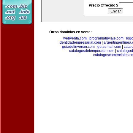
Precio Ofrecido $
Otros dominios en venta:
webventa.com
|
programatuviaje.com
|
log
identidadempresarial.com
|
argentinaenlinea
guiadelinversor.com
|
guiaemail.com
|
catal
catalogosdetemporada.com
|
catalogo
catalogoscomerciales.c