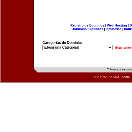
Registro de Dominios
|
Web Hosting
|
D
Dominios Expirados
|
Industrias
|
Indu
Categorías de Dominio:
[Pág. princi
** Precios expre
© 2002/2022 Solo10.com