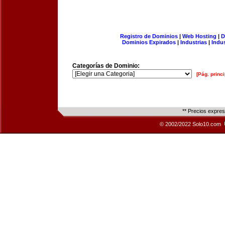
Registro de Dominios
|
Web Hosting
|
D
Dominios Expirados
|
Industrias
|
Indu
Categorías de Dominio:
[Pág. princi
** Precios expre
© 2002/2022 Solo10.com