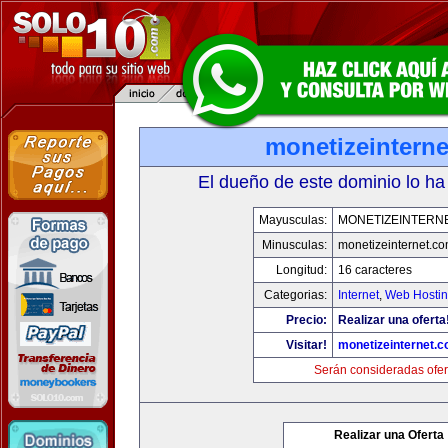
monetizeintern
El dueño de este dominio lo ha
Mayusculas:
MONETIZEINTERN
Minusculas:
monetizeinternet.c
Longitud:
16 caracteres
Categorias:
Internet
,
Web Hostin
Precio:
Realizar una oferta
Visitar!
monetizeinternet.
Serán consideradas ofer
Realizar una Oferta