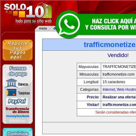
trafficmonetiz
Vendido!
Mayusculas:
TRAFFICMONETIZ
Minusculas:
trafficmonetize.com
Longitud:
15 caracteres
Categorias:
Internet
,
Web Hostin
Precio:
Realizar una oferta
Visitar!
trafficmonetize.co
Serán consideradas ofer