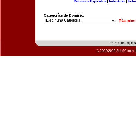
Dominios Expirados
|
Industrias
|
Indu
Categorías de Dominio:
[Pág. princi
** Precios expre
© 2002/2022 Solo10.com