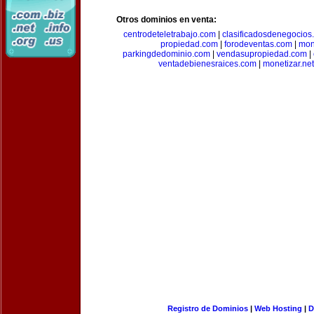
Otros dominios en venta:
centrodeteletrabajo.com
|
clasificadosdenegocios
propiedad.com
|
forodeventas.com
|
mon
parkingdedominio.com
|
vendasupropiedad.com
|
ventadebienesraices.com
|
monetizar.net
Registro de Dominios
|
Web Hosting
|
D