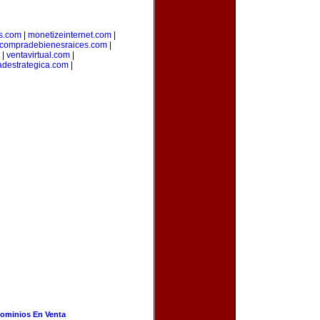
s.com
|
monetizeinternet.com
|
compradebienesraices.com
|
|
ventavirtual.com
|
adestrategica.com
|
ominios En Venta