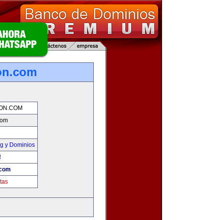
on.com
ION.COM
com
g y Dominios
!
.com
tas