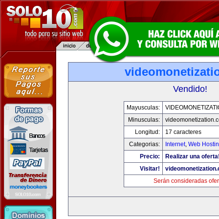
videomonetizati
Vendido!
Mayusculas:
VIDEOMONETIZAT
Minusculas:
videomonetization.
Longitud:
17 caracteres
Categorias:
Internet
,
Web Hostin
Precio:
Realizar una oferta
Visitar!
videomonetization
Serán consideradas ofer