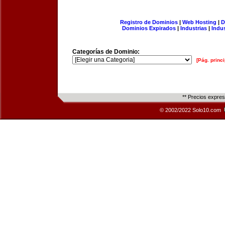
Registro de Dominios
|
Web Hosting
|
D
Dominios Expirados
|
Industrias
|
Indu
Categorías de Dominio:
[Pág. princi
** Precios expre
© 2002/2022 Solo10.com