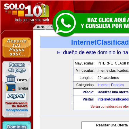
InternetClasific
El dueño de este dominio lo ha
Mayusculas:
INTERNETCLASIF
Minusculas:
internetclasificado
Longitud:
20 caracteres
Categorias:
Internet
,
Portales
Precio:
Realizar una oferta
Visitar!
internetclasificad
Serán consideradas ofer
Realizar una Oferta