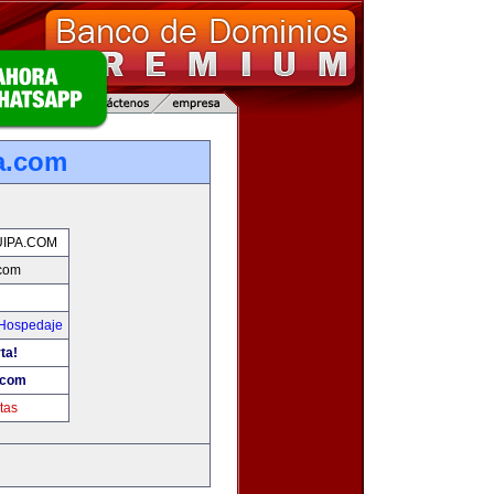
a.com
IPA.COM
.com
 Hospedaje
ta!
.com
tas