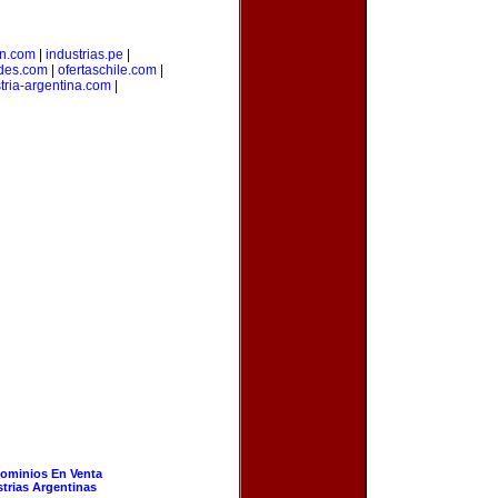
on.com
|
industrias.pe
|
des.com
|
ofertaschile.com
|
tria-argentina.com
|
ominios En Venta
strias Argentinas