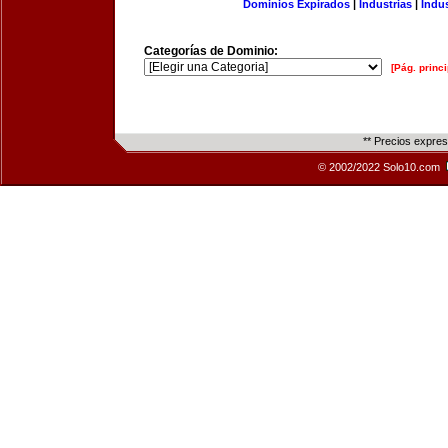
Dominios Expirados
|
Industrias
|
Indu
Categorías de Dominio:
[Pág. princi
** Precios expre
© 2002/2022 Solo10.com