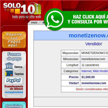
monetizenow
Vendido!
Mayusculas:
MONETIZENOW.C
Minusculas:
monetizenow.com
Longitud:
11 caracteres
Categorias:
Internet
,
Web Hostin
Precio:
$1,500.00
Visitar!
monetizenow.com
Serán consideradas ofer