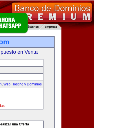
com
 puesto en Venta
on
,
Web Hosting y Dominios
tas
ealizar una Oferta