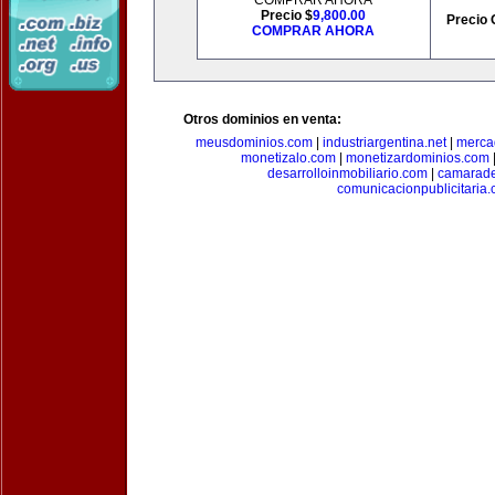
COMPRAR AHORA
Precio $
9,800.00
Precio 
COMPRAR AHORA
Otros dominios en venta:
meusdominios.com
|
industriargentina.net
|
merca
monetizalo.com
|
monetizardominios.com
desarrolloinmobiliario.com
|
camarade
comunicacionpublicitaria