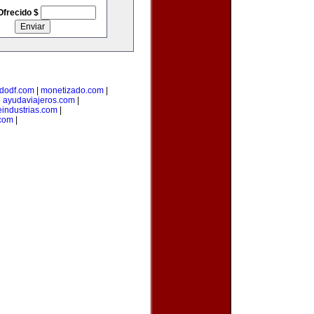
Ofrecido $
dodf.com
|
monetizado.com
|
|
ayudaviajeros.com
|
industrias.com
|
.com
|