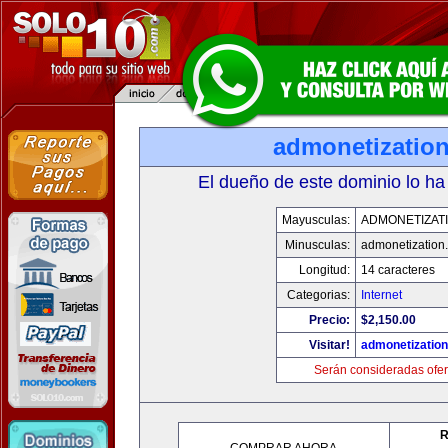
admonetizatio
El dueño de este dominio lo ha
Mayusculas:
ADMONETIZAT
Minusculas:
admonetization
Longitud:
14 caracteres
Categorias:
Internet
Precio:
$2,150.00
Visitar!
admonetizatio
Serán consideradas ofer
R