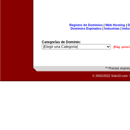
Registro de Dominios
|
Web Hosting
|
D
Dominios Expirados
|
Industrias
|
Indu
Categorías de Dominio:
[Pág. princi
** Precios expre
© 2002/2022 Solo10.com