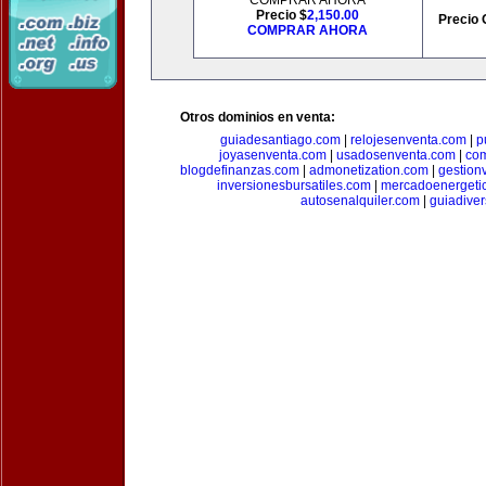
COMPRAR AHORA
Precio $
2,150.00
Precio 
COMPRAR AHORA
Otros dominios en venta:
guiadesantiago.com
|
relojesenventa.com
|
p
joyasenventa.com
|
usadosenventa.com
|
co
blogdefinanzas.com
|
admonetization.com
|
gestion
inversionesbursatiles.com
|
mercadoenergeti
autosenalquiler.com
|
guiadive