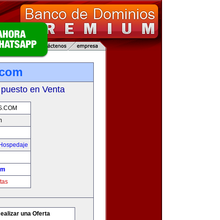
.com
 puesto en Venta
S.COM
m
 Hospedaje
om
tas
ealizar una Oferta