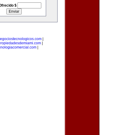
Ofrecido $
egociostecnologicos.com
|
ropiedadesdemiami.com
|
cnologiacomercial.com
|