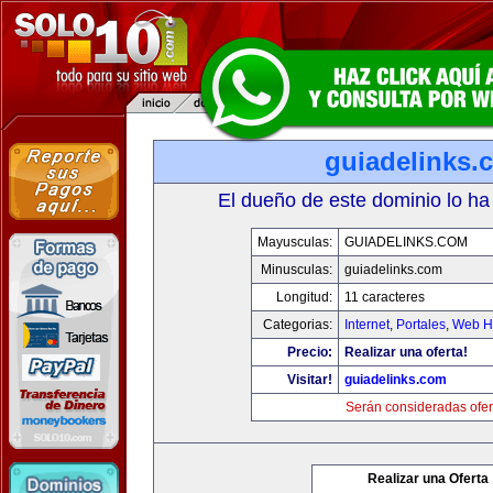
guiadelinks.
El dueño de este dominio lo ha
Mayusculas:
GUIADELINKS.COM
Minusculas:
guiadelinks.com
Longitud:
11 caracteres
Categorias:
Internet
,
Portales
,
Web Ho
Precio:
Realizar una oferta!
Visitar!
guiadelinks.com
Serán consideradas ofer
Realizar una Oferta