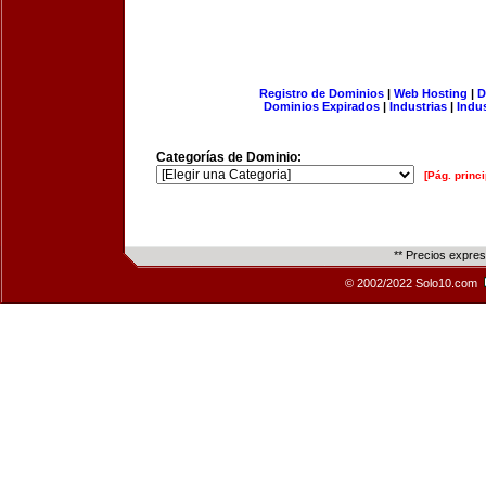
Registro de Dominios
|
Web Hosting
|
D
Dominios Expirados
|
Industrias
|
Indu
Categorías de Dominio:
[Pág. princi
** Precios expre
© 2002/2022 Solo10.com