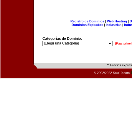
Registro de Dominios
|
Web Hosting
|
D
Dominios Expirados
|
Industrias
|
Indu
Categorías de Dominio:
[Pág. princi
** Precios expre
© 2002/2022 Solo10.com