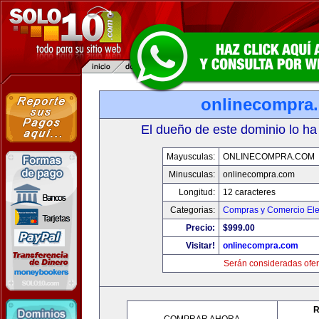
onlinecompra
El dueño de este dominio lo ha
Mayusculas:
ONLINECOMPRA.COM
Minusculas:
onlinecompra.com
Longitud:
12 caracteres
Categorias:
Compras y Comercio Ele
Precio:
$999.00
Visitar!
onlinecompra.com
Serán consideradas ofer
R