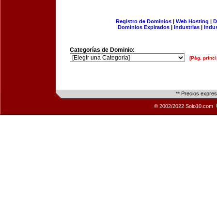
Registro de Dominios
|
Web Hosting
|
D
Dominios Expirados
|
Industrias
|
Indu
Categorías de Dominio:
[Pág. princi
** Precios expre
© 2002/2022 Solo10.com