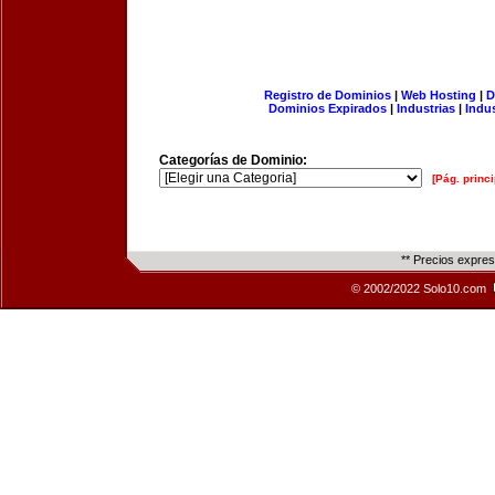
Registro de Dominios
|
Web Hosting
|
D
Dominios Expirados
|
Industrias
|
Indu
Categorías de Dominio:
[Pág. princi
** Precios expre
© 2002/2022 Solo10.com