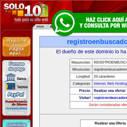
registroenbuscad
El dueño de este dominio lo ha
Mayusculas:
REGISTROENBUSC
Minusculas:
registroenbuscadore
Longitud:
20 caracteres
Categorias:
Internet
,
Web Hosting
Precio:
Realizar una oferta!
Visitar!
registroenbuscador
Serán consideradas ofer
Realizar una Oferta