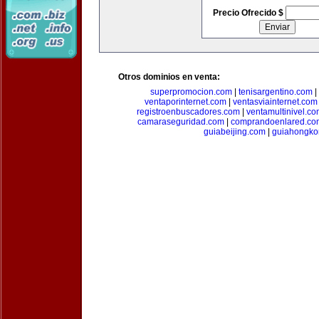
Precio Ofrecido $
Otros dominios en venta:
superpromocion.com
|
tenisargentino.com
|
ventaporinternet.com
|
ventasviainternet.com
registroenbuscadores.com
|
ventamultinivel.c
camaraseguridad.com
|
comprandoenlared.co
guiabeijing.com
|
guiahongko