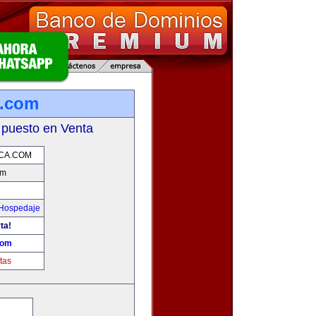
a.com
 puesto en Venta
ICA.COM
om
 Hospedaje
ta!
com
tas