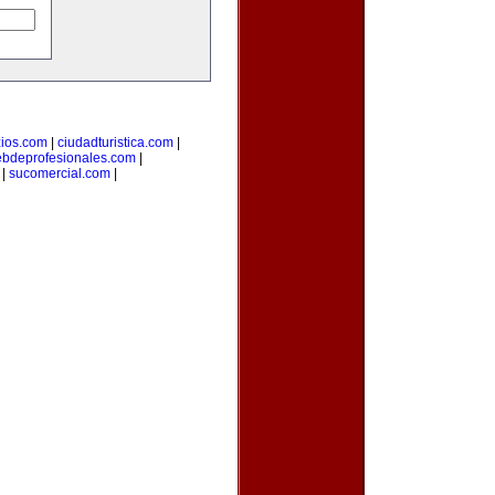
ios.com
|
ciudadturistica.com
|
bdeprofesionales.com
|
|
sucomercial.com
|