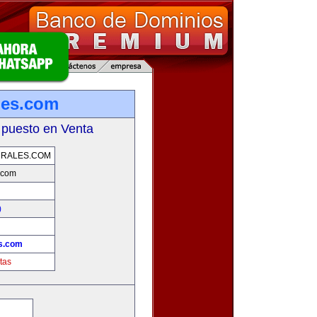
les.com
 puesto en Venta
URALES.COM
.com
)
!
es.com
tas