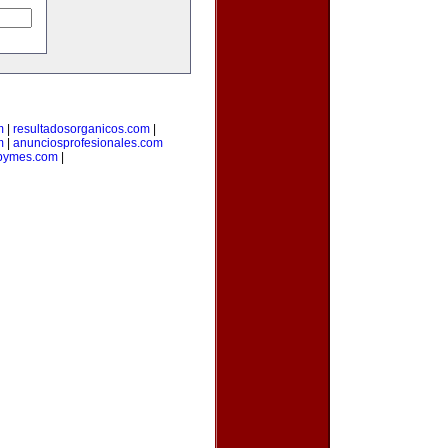
m
|
resultadosorganicos.com
|
m
|
anunciosprofesionales.com
dpymes.com
|