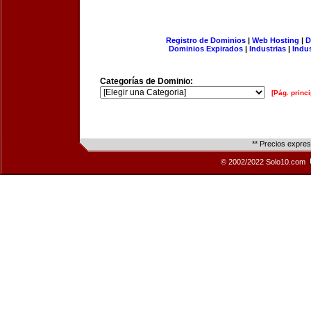
Registro de Dominios
|
Web Hosting
|
D
Dominios Expirados
|
Industrias
|
Indu
Categorías de Dominio:
[Pág. princi
** Precios expre
© 2002/2022 Solo10.com