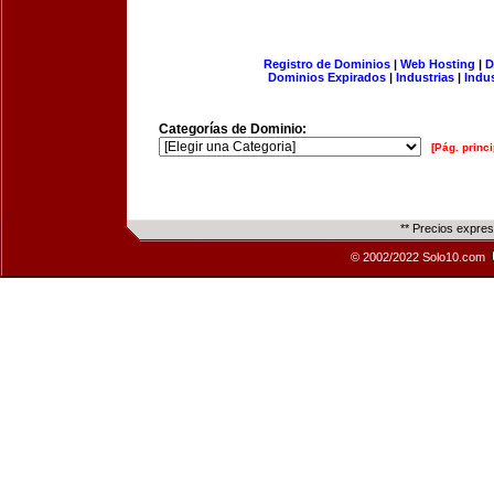
Registro de Dominios
|
Web Hosting
|
D
Dominios Expirados
|
Industrias
|
Indu
Categorías de Dominio:
[Pág. princi
** Precios expre
© 2002/2022 Solo10.com