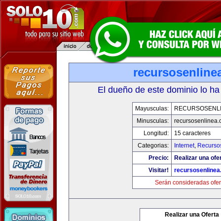
recursosenline
El dueño de este dominio lo ha
Mayusculas:
RECURSOSENL
Minusculas:
recursosenlinea
Longitud:
15 caracteres
Categorias:
Internet
,
Recurso
Precio:
Realizar una ofer
Visitar!
recursosenline
Serán consideradas ofer
Realizar una Oferta