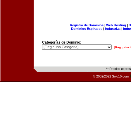
Registro de Dominios
|
Web Hosting
|
D
Dominios Expirados
|
Industrias
|
Indu
Categorías de Dominio:
[Pág. princi
** Precios expre
© 2002/2022 Solo10.com