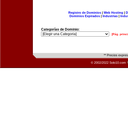
Registro de Dominios
|
Web Hosting
|
D
Dominios Expirados
|
Industrias
|
Indu
Categorías de Dominio:
[Pág. princi
** Precios expre
© 2002/2022 Solo10.com