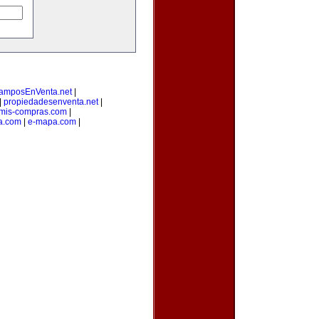
amposEnVenta.net
|
|
propiedadesenventa.net
|
mis-compras.com
|
a.com
|
e-mapa.com
|