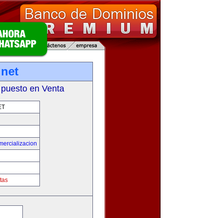
.net
 puesto en Venta
ET
mercializacion
tas