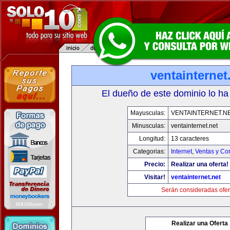
ventainternet
El dueño de este dominio lo ha
Mayusculas:
VENTAINTERNET.N
Minusculas:
ventainternet.net
Longitud:
13 caracteres
Categorias:
Internet
,
Ventas y Co
Precio:
Realizar una oferta!
Visitar!
ventainternet.net
Serán consideradas ofer
Realizar una Oferta