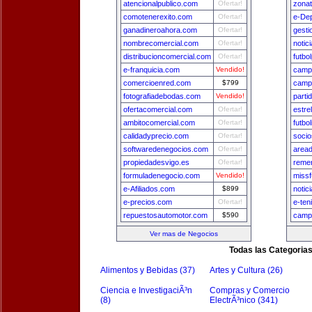
atencionalpublico.com
Ofertar!
zona
comotenerexito.com
Ofertar!
e-De
ganadineroahora.com
Ofertar!
gest
nombrecomercial.com
Ofertar!
notic
distribucioncomercial.com
Ofertar!
futbo
e-franquicia.com
Vendido!
camp
comercioenred.com
$799
camp
fotografiadebodas.com
Vendido!
parti
ofertacomercial.com
Ofertar!
estre
ambitocomercial.com
Ofertar!
futbo
calidadyprecio.com
Ofertar!
socio
softwaredenegocios.com
Ofertar!
area
propiedadesvigo.es
Ofertar!
remer
formuladenegocio.com
Vendido!
missf
e-Afiliados.com
$899
notic
e-precios.com
Ofertar!
e-ten
repuestosautomotor.com
$590
camp
Ver mas de Negocios
Todas las Categoria
Alimentos y Bebidas (37)
Artes y Cultura (26)
Ciencia e InvestigaciÃ³n
Compras y Comercio
(8)
ElectrÃ³nico (341)