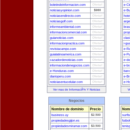
boletindeinformacion.com
Ofertar!
e-Ci
noticiasyopinion.com
$980
e-B
noticiasendirecto.com
Ofertar!
hote
noticiasgolf.com
Ofertar!
arge
informeambiental.com
Ofertar!
bras
informacioncomercial.com
Ofertar!
prop
guianoticias.com
Ofertar!
clas
informacionpractica.com
Ofertar!
i-gu
revistacampo.com
Ofertar!
e-Ra
guialatinoamerica.com
Ofertar!
e-Pu
cazadordenoticias.com
Ofertar!
e-do
informaciondenegocios.com
Ofertar!
e-br
e-Honduras.com
Ofertar!
bar
diarioperu.com
Ofertar!
e-Br
noticiasentucelular.com
Ofertar!
e-H
Ver mas de InformaciÃ³n Y Noticias
V
Negocios
Nombre de dominio
Precio
Nomb
business.uy
$2,500
surfi
propiedadesgijon.es
Ofertar!
futbo
propiedadesmiramar.com
$3,500
tenis