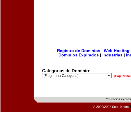
Registro de Dominios
|
Web Hosting
Dominios Expirados
|
Industrias
|
In
Categorías de Dominio:
[Pág. princi
** Precios expre
© 2002/2022 Solo10.com