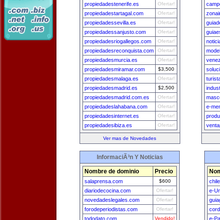
propiedadestenerife.es
Ofertar!
camp
propiedadestartagal.com
Ofertar!
zona
propiedadessevilla.es
Ofertar!
guiad
propiedadessanjusto.com
Ofertar!
guiaes
propiedadesriogallegos.com
Ofertar!
notic
propiedadesreconquista.com
Ofertar!
mode
propiedadesmurcia.es
Ofertar!
vene
propiedadesmiramar.com
$3,500
soluc
propiedadesmalaga.es
Ofertar!
turis
propiedadesmadrid.es
$2,500
indus
propiedadesmadrid.com.es
Ofertar!
masc
propiedadeslahabana.com
Ofertar!
e-me
propiedadesinternet.es
Ofertar!
produ
propiedadesibiza.es
Ofertar!
venta
Ver mas de Novedades
InformaciÃ³n Y Noticias
Nombre de dominio
Precio
Nom
salaprensa.com
$600
chil
diariodecocina.com
Ofertar!
e-U
novedadeslegales.com
Ofertar!
guia
forodeperiodistas.com
Ofertar!
cord
tododato.com
Vendido!
e-P