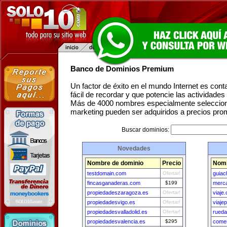
Banco de Dominios Premium
Un factor de éxito en el mundo Internet es con
fácil de recordar y que potencie las actividade
Más de 4000 nombres especialmente seleccion
marketing pueden ser adquiridos a precios pro
Buscar dominios:
Novedades
Nombre de dominio
Precio
Nomb
testdomain.com
Ofertar!
guia
fincasganaderas.com
$199
merc
propiedadeszaragoza.es
Ofertar!
viaje.
propiedadesvigo.es
Ofertar!
viaje
propiedadesvalladolid.es
Ofertar!
rueda
propiedadesvalencia.es
$295
comer