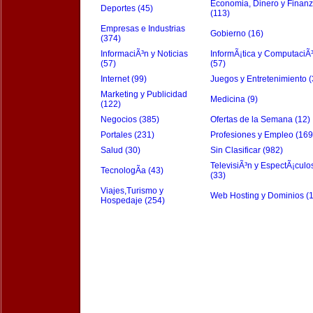
Economia, Dinero y Finan
Deportes (45)
(113)
Empresas e Industrias
Gobierno (16)
(374)
InformaciÃ³n y Noticias
InformÃ¡tica y ComputaciÃ
(57)
(57)
Internet (99)
Juegos y Entretenimiento (
Marketing y Publicidad
Medicina (9)
(122)
Negocios (385)
Ofertas de la Semana (12)
Portales (231)
Profesiones y Empleo (169
Salud (30)
Sin Clasificar (982)
TelevisiÃ³n y EspectÃ¡culo
TecnologÃ­a (43)
(33)
Viajes,Turismo y
Web Hosting y Dominios (
Hospedaje (254)